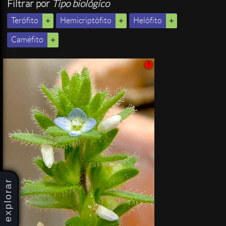
Filtrar por
Tipo biológico
Terófito
Hemicriptófito
Helófito
Caméfito
!
explorar