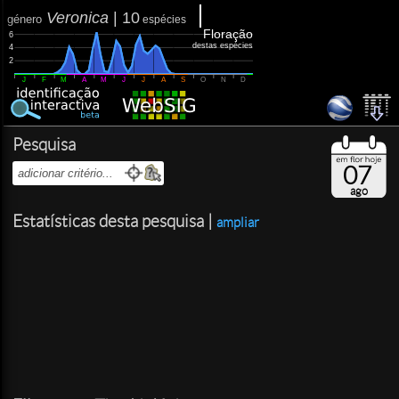
Veronica
|
10
género
espécies
Floração
6
destas espécies
4
2
J
F
M
A
M
J
J
A
S
O
N
D
Pesquisa
07
ago
Estatísticas desta pesquisa |
ampliar