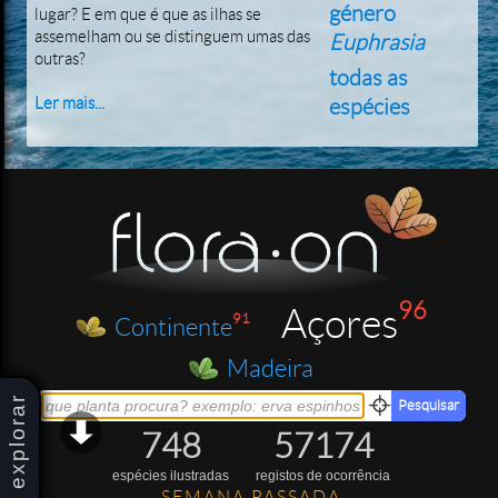
género
lugar? E em que é que as ilhas se
assemelham ou se distinguem umas das
Euphrasia
outras?
todas as
Ler mais...
espécies
96
Açores
91
Continente
Madeira
explorar
748
57174
espécies ilustradas
registos de ocorrência
SEMANA PASSADA