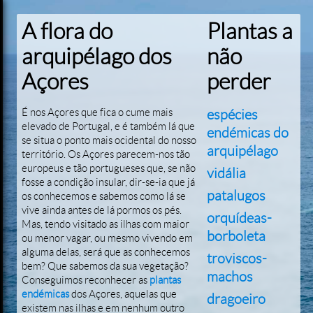
A flora do
Plantas a
arquipélago dos
não
Açores
perder
É nos Açores que fica o cume mais
espécies
elevado de Portugal, e é também lá que
endémicas do
se situa o ponto mais ocidental do nosso
arquipélago
território. Os Açores parecem-nos tão
europeus e tão portugueses que, se não
vidália
fosse a condição insular, dir-se-ia que já
patalugos
os conhecemos e sabemos como lá se
vive ainda antes de lá pormos os pés.
orquídeas-
Mas, tendo visitado as ilhas com maior
borboleta
ou menor vagar, ou mesmo vivendo em
alguma delas, será que as conhecemos
troviscos-
bem? Que sabemos da sua vegetação?
machos
Conseguimos reconhecer as
plantas
endémicas
dos Açores, aquelas que
dragoeiro
existem nas ilhas e em nenhum outro