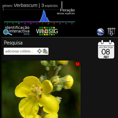
Verbascum
|
3
género
espécies
Floração
1
destas espécies
J
F
M
A
M
J
J
A
S
O
N
D
Pesquisa
08
ago
!