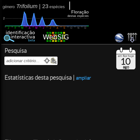
Trifolium
|
23
género
espécies
Floração
destas espécies
2
J
F
M
A
M
J
J
A
S
O
N
D
Pesquisa
10
ago
Estatísticas desta pesquisa |
ampliar