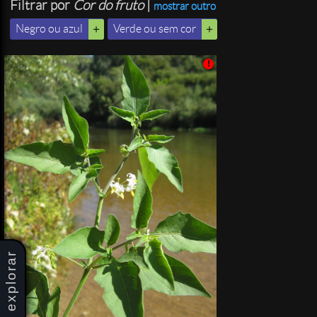
Filtrar por
Cor do fruto
|
mostrar outro
Negro ou azul
Verde ou sem cor
!
explorar