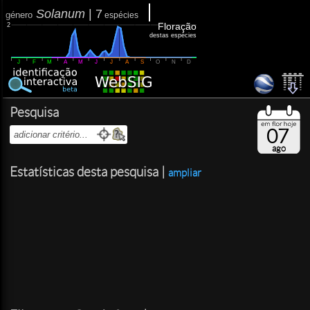
Solanum
|
7
género
espécies
Floração
2
destas espécies
J
F
M
A
M
J
J
A
S
O
N
D
Pesquisa
07
ago
Estatísticas desta pesquisa |
ampliar