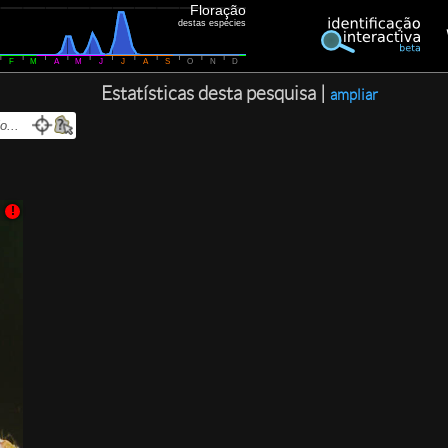
Floração
destas espécies
F
M
A
M
J
J
A
S
O
N
D
Estatísticas desta pesquisa |
ampliar
!