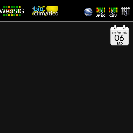
06
ago