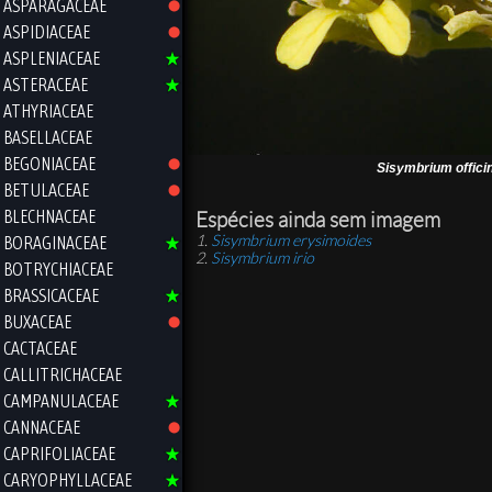
ASPARAGACEAE
ASPIDIACEAE
ASPLENIACEAE
ASTERACEAE
ATHYRIACEAE
BASELLACEAE
BEGONIACEAE
Sisymbrium offici
BETULACEAE
BLECHNACEAE
Espécies ainda sem imagem
Sisymbrium erysimoides
BORAGINACEAE
Sisymbrium irio
BOTRYCHIACEAE
BRASSICACEAE
BUXACEAE
CACTACEAE
CALLITRICHACEAE
CAMPANULACEAE
CANNACEAE
CAPRIFOLIACEAE
CARYOPHYLLACEAE