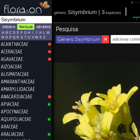
1
Sisymbrium
|
3
género
espécies
J
ORDENS
FAMÍLIAS
GÉNEROS
Pesquisa
A
B
C
D
E
F
G
H
I
J
K
L
M
N
O
P
Q
R
S
T
U
V
W
X
Z
Género Sisymbrium
ACANTHACEAE
ACERACEAE
AGAVACEAE
AIZOACEAE
ALISMATACEAE
AMARANTHACEAE
AMARYLLIDACEAE
ANACARDIACEAE
APIACEAE
APOCYNACEAE
AQUIFOLIACEAE
ARACEAE
ARALIACEAE