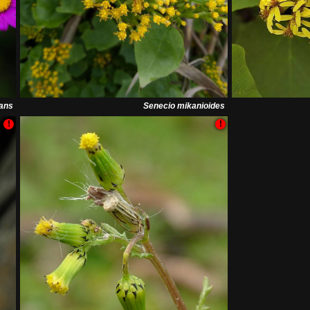
gans
Senecio mikanioides
!
!