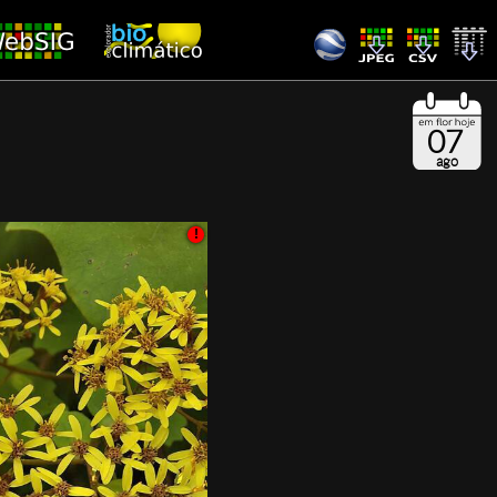
07
ago
!