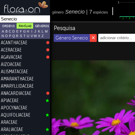
1
Senecio
|
7
género
espécies
J
F
ORDENS
FAMÍLIAS
GÉNEROS
Pesquisa
A
B
C
D
E
F
G
H
I
J
K
L
M
N
O
P
Q
R
S
T
U
V
W
X
Z
Género Senecio
ACANTHACEAE
ACERACEAE
AGAVACEAE
AIZOACEAE
ALISMATACEAE
AMARANTHACEAE
AMARYLLIDACEAE
ANACARDIACEAE
APIACEAE
APOCYNACEAE
AQUIFOLIACEAE
ARACEAE
ARALIACEAE