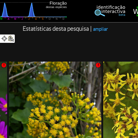
Floração
destas espécies
M
A
M
J
J
A
S
O
N
D
Estatísticas desta pesquisa |
ampliar
!
!