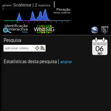
Scabiosa
|
2
género
espécies
Floração
2
destas espécies
J
F
M
A
M
J
J
A
S
O
N
D
Pesquisa
06
ago
Estatísticas desta pesquisa |
ampliar