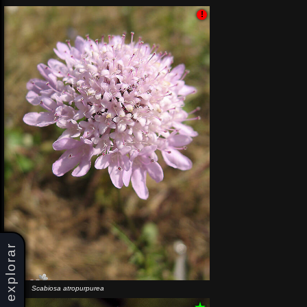
!
explorar
Scabiosa atropurpurea