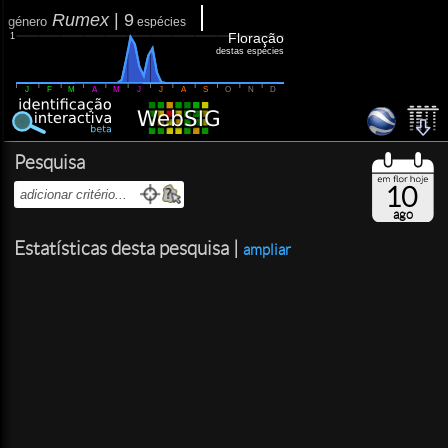
Rumex
|
9
género
espécies
Floração
1
destas espécies
J
F
M
A
M
J
J
A
S
O
N
D
Pesquisa
10
ago
Estatísticas desta pesquisa |
ampliar