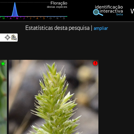
Floração
destas espécies
M
A
M
J
J
A
S
O
N
D
Estatísticas desta pesquisa |
ampliar
!