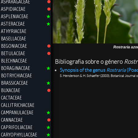
ASPARAGACEAE
ASPIDIACEAE
ASPLENIACEAE
ASTERACEAE
ATHYRIACEAE
BASELLACEAE
BEGONIACEAE
Rostraria azo
BETULACEAE
BLECHNACEAE
Bibliografia sobre o género
Rostr
BORAGINACEAE
Synopsis of the genus
Rostraria
(Poac
BOTRYCHIACEAE
S. Henderson & H. Schaefer (2003). Botanical Journal 
BRASSICACEAE
BUXACEAE
CACTACEAE
CALLITRICHACEAE
CAMPANULACEAE
CANNACEAE
CAPRIFOLIACEAE
CARYOPHYLLACEAE