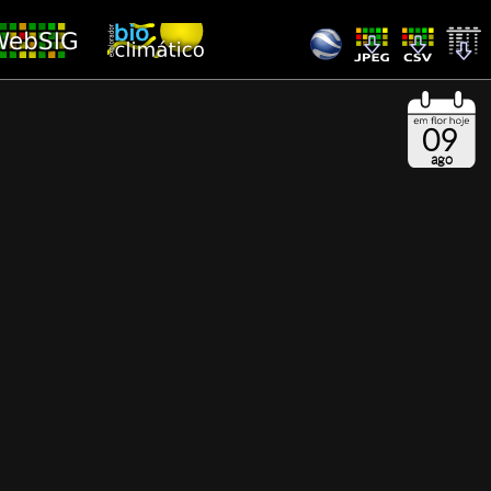
09
ago