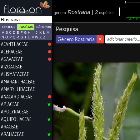
1
Rostraria
|
2
género
espécies
J
F
ORDENS
FAMÍLIAS
GÉNEROS
Pesquisa
A
B
C
D
E
F
G
H
I
J
K
L
M
N
O
P
Q
R
S
T
U
V
W
X
Z
Género Rostraria
ACANTHACEAE
ACERACEAE
AGAVACEAE
AIZOACEAE
ALISMATACEAE
AMARANTHACEAE
AMARYLLIDACEAE
ANACARDIACEAE
APIACEAE
APOCYNACEAE
AQUIFOLIACEAE
ARACEAE
ARALIACEAE