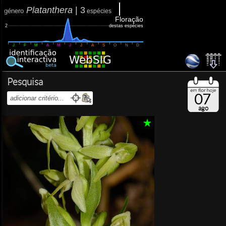
Platanthera
|
3
género
espécies
Floração
destas espécies
2
J
F
M
A
M
J
J
A
S
O
N
D
Pesquisa
07
ago