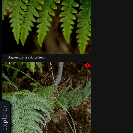
Pityrogramma calomelanos
!
explorar