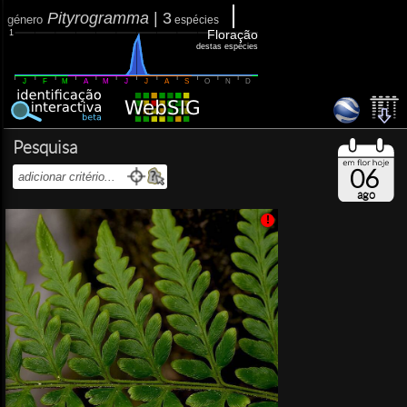
Pityrogramma
|
3
género
espécies
Floração
1
destas espécies
J
F
M
A
M
J
J
A
S
O
N
D
Pesquisa
06
ago
!