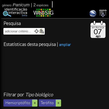
Panicum
|
2
género
espécies
Pesquisa
07
ago
Estatísticas desta pesquisa |
ampliar
Filtrar por
Tipo biológico
Hemicriptófito
Terófito