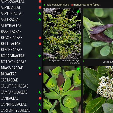
ASPARAGACEAE
mais característica
menos característica
ASPIDIACEAE
ASPLENIACEAE
ASTERACEAE
ATHYRIACEAE
BASELLACEAE
BEGONIACEAE
BETULACEAE
BLECHNACEAE
BORAGINACEAE
Juniperus brevifolia
subsp.
BOTRYCHIACEAE
Lotus az
maritima
BRASSICACEAE
BUXACEAE
CACTACEAE
CALLITRICHACEAE
CAMPANULACEAE
CANNACEAE
CAPRIFOLIACEAE
CARYOPHYLLACEAE