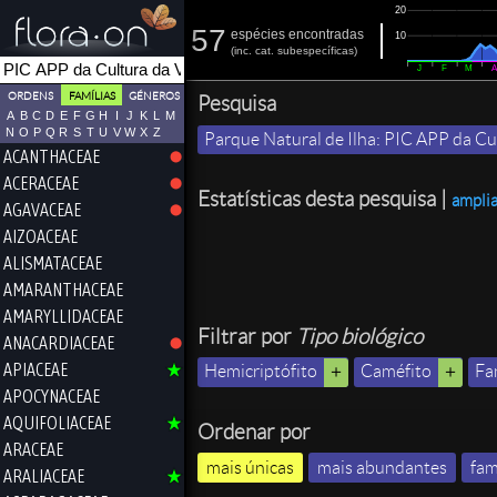
20
57
espécies encontradas
10
(
inc.
cat. subespecíficas)
J
F
M
ORDENS
FAMÍLIAS
GÉNEROS
Pesquisa
A
B
C
D
E
F
G
H
I
J
K
L
M
N
O
P
Q
R
S
T
U
V
W
X
Z
Parque Natural de Ilha: PIC APP da Cul
ACANTHACEAE
ACERACEAE
Estatísticas desta pesquisa |
ampli
AGAVACEAE
AIZOACEAE
ALISMATACEAE
AMARANTHACEAE
AMARYLLIDACEAE
Filtrar por
Tipo biológico
ANACARDIACEAE
APIACEAE
Hemicriptófito
Caméfito
Fa
APOCYNACEAE
AQUIFOLIACEAE
Ordenar por
ARACEAE
mais únicas
mais abundantes
fam
ARALIACEAE