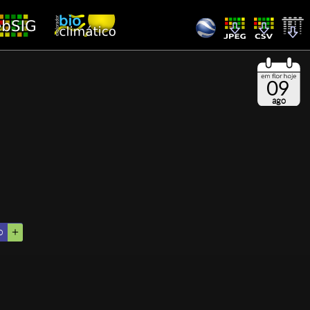
09
ago
o