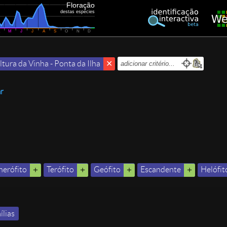
Floração
destas espécies
A
M
J
J
A
S
O
N
D
tura da Vinha - Ponta da Ilha
ar
nerófito
Terófito
Geófito
Escandente
Helófit
ílias