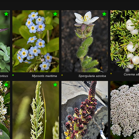
Corema a
oricus
Myosotis maritima
Spergularia azorica