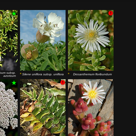
!
lbum
subsp.
Silene uniflora
subsp.
uniflora
Drosanthemum floribundum
azoricum
!