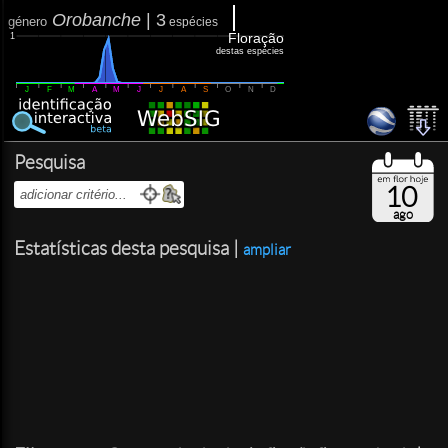
Orobanche
|
3
género
espécies
Floração
1
destas espécies
J
F
M
A
M
J
J
A
S
O
N
D
Pesquisa
10
ago
Estatísticas desta pesquisa |
ampliar