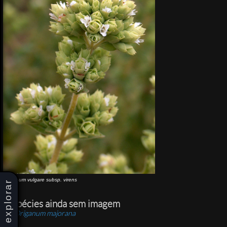
Origanum vulgare
subsp.
virens
explorar
Espécies ainda sem imagem
Origanum majorana