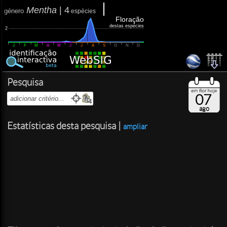
Mentha
|
4
género
espécies
Floração
destas espécies
2
J
F
M
A
M
J
J
A
S
O
N
D
Pesquisa
07
ago
Estatísticas desta pesquisa |
ampliar