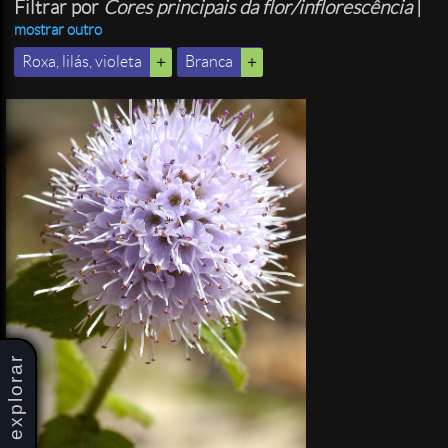
Filtrar por
Cores principais da flor/inflorescência
|
mostrar outro
Roxa, lilás, violeta
Branca
explorar