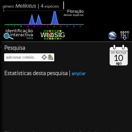
Melilotus
|
4
género
espécies
Floração
1
destas espécies
J
F
M
A
M
J
J
A
S
O
N
D
Pesquisa
10
ago
Estatísticas desta pesquisa |
ampliar