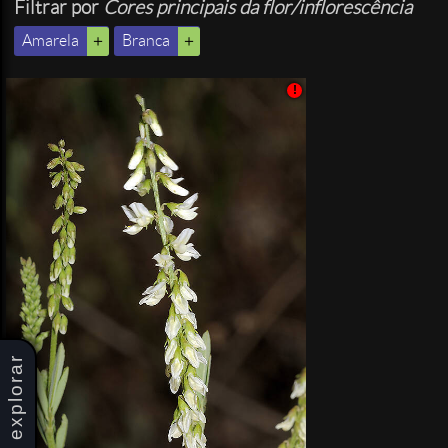
Filtrar por
Cores principais da flor/inflorescência
Amarela
Branca
!
explorar