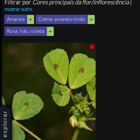
Filtrar por
Cores principais da flor/inflorescência
|
mostrar outro
Amarela
Creme, amarelo-limão
Roxa, lilás, violeta
!
explorar