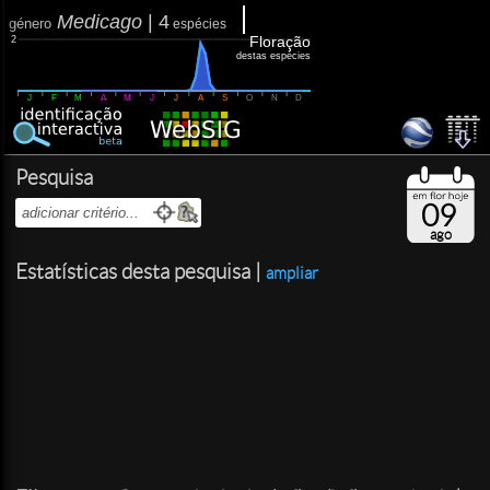
Medicago
|
4
género
espécies
Floração
2
destas espécies
J
F
M
A
M
J
J
A
S
O
N
D
Pesquisa
09
ago
Estatísticas desta pesquisa |
ampliar