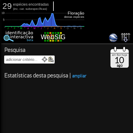
29
espécies encontradas
(
inc.
cat. subespecíficas)
Floração
10
destas espécies
5
J
F
M
A
M
J
J
A
S
O
N
D
Pesquisa
10
ago
Estatísticas desta pesquisa |
ampliar