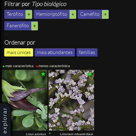
Filtrar por
Tipo biológico
Terófito
Hemicriptófito
Caméfito
Fanerófito
Ordenar por
mais únicas
mais abundantes
famílias
mais característica
menos característica
explorar
Lotus azoricus
Limonium eduardi-diasii