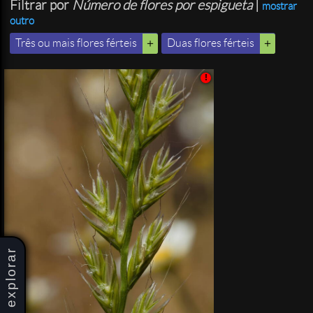
Filtrar por
Número de flores por espigueta
|
mostrar
outro
Três ou mais flores férteis
Duas flores férteis
!
explorar