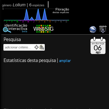
Lolium
|
6
género
espécies
Floração
1
destas espécies
J
F
M
A
M
J
J
A
S
O
N
D
Pesquisa
06
ago
Estatísticas desta pesquisa |
ampliar