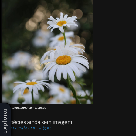
Leucanthemum lacustre
explorar
Espécies ainda sem imagem
Leucanthemum vulgare