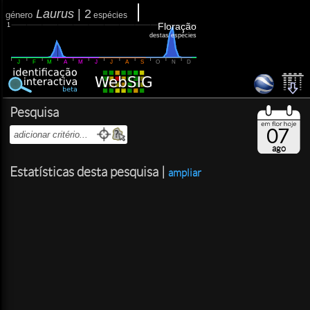
Laurus
|
2
género
espécies
Floração
1
destas espécies
J
F
M
A
M
J
J
A
S
O
N
D
Pesquisa
07
ago
Estatísticas desta pesquisa |
ampliar