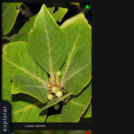
explorar
Laurus azorica
!