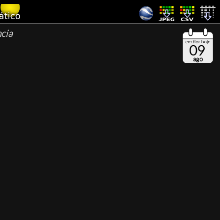
ncia
09
ago