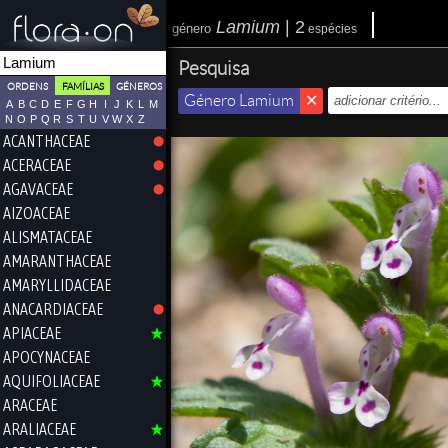
Lamium
|
2
género
espécies
Pesquisa
ORDENS
FAMÍLIAS
GÉNEROS
Género Lamium
A
B
C
D
E
F
G
H
I
J
K
L
M
N
O
P
Q
R
S
T
U
V
W
X
Z
ACANTHACEAE
ACERACEAE
AGAVACEAE
AIZOACEAE
ALISMATACEAE
AMARANTHACEAE
AMARYLLIDACEAE
ANACARDIACEAE
APIACEAE
APOCYNACEAE
AQUIFOLIACEAE
ARACEAE
ARALIACEAE