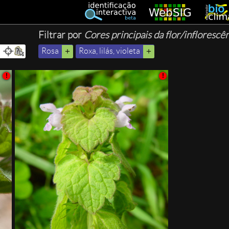
Filtrar por
Cores principais da flor/inflorescê
Rosa
Roxa, lilás, violeta
!
!