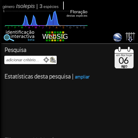
Isolepis
|
3
género
espécies
Floração
1
destas espécies
J
F
M
A
M
J
J
A
S
O
N
D
Pesquisa
06
ago
Estatísticas desta pesquisa |
ampliar