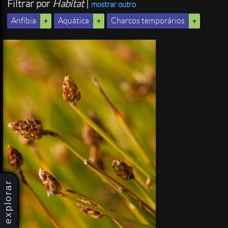
Filtrar por
Habitat
|
mostrar outro
Anfíbia
Aquática
Charcos temporários
explorar