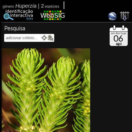
Huperzia
|
2
género
espécies
Pesquisa
06
ago