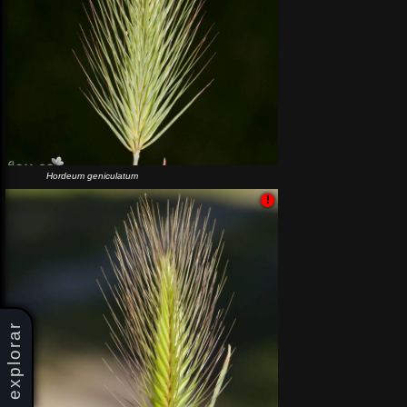
Hordeum geniculatum
!
explorar