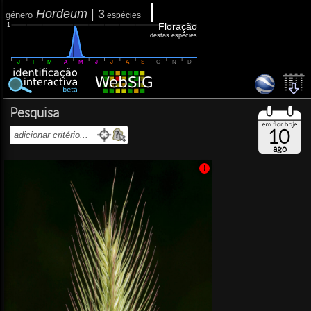
Hordeum
|
3
género
espécies
Floração
1
destas espécies
J
F
M
A
M
J
J
A
S
O
N
D
Pesquisa
10
ago
!