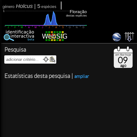
Holcus
|
5
género
espécies
Floração
1
destas espécies
J
F
M
A
M
J
J
A
S
O
N
D
Pesquisa
09
ago
Estatísticas desta pesquisa |
ampliar