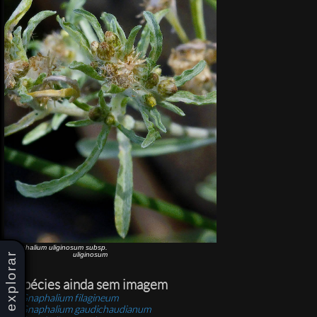
Gnaphalium uliginosum
subsp.
explorar
uliginosum
Espécies ainda sem imagem
Gnaphalium filagineum
Gnaphalium gaudichaudianum