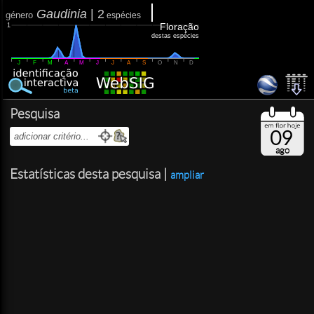
Gaudinia
|
2
género
espécies
Floração
1
destas espécies
J
F
M
A
M
J
J
A
S
O
N
D
Pesquisa
09
ago
Estatísticas desta pesquisa |
ampliar