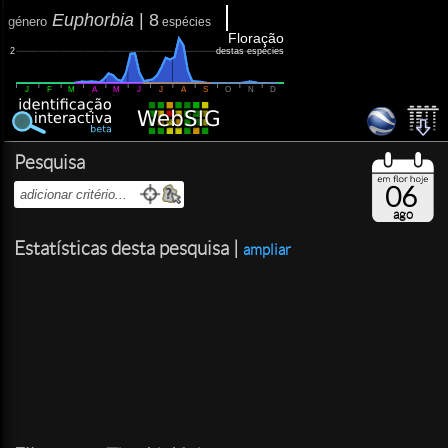
Euphorbia
|
8
género
espécies
Floração
destas espécies
2
J
F
M
A
M
J
J
A
S
O
N
D
Pesquisa
06
ago
Estatísticas desta pesquisa |
ampliar