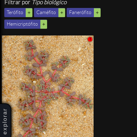
Filtrar por
Tipo biológico
Terófito
Caméfito
Fanerófito
Hemicriptófito
!
explorar