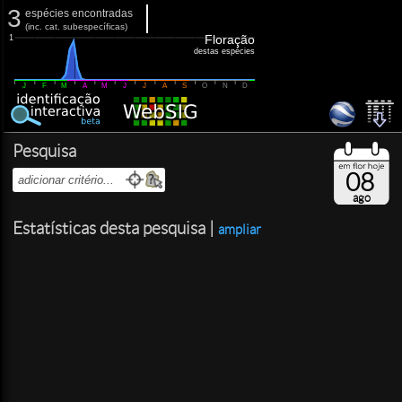
3
espécies encontradas
(
inc.
cat. subespecíficas)
Floração
1
destas espécies
J
F
M
A
M
J
J
A
S
O
N
D
Pesquisa
08
ago
Estatísticas desta pesquisa |
ampliar