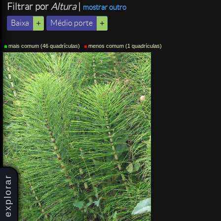
Filtrar por
Altura
|
mostrar outro
Baixa
Médio porte
mais comum (46 quadrículas)
menos comum (1 quadrículas)
explorar