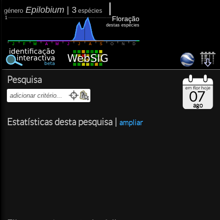
Epilobium
|
3
género
espécies
Floração
1
destas espécies
J
F
M
A
M
J
J
A
S
O
N
D
Pesquisa
07
ago
Estatísticas desta pesquisa |
ampliar