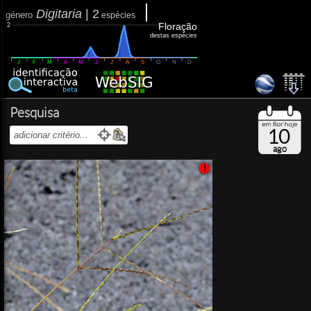
Digitaria
|
2
género
espécies
Floração
2
destas espécies
J
F
M
A
M
J
J
A
S
O
N
D
Pesquisa
10
ago
!