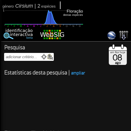
Cirsium
|
2
género
espécies
Floração
1
destas espécies
J
F
M
A
M
J
J
A
S
O
N
D
Pesquisa
08
ago
Estatísticas desta pesquisa |
ampliar