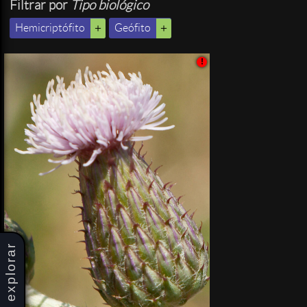
Filtrar por
Tipo biológico
Hemicriptófito
Geófito
!
explorar