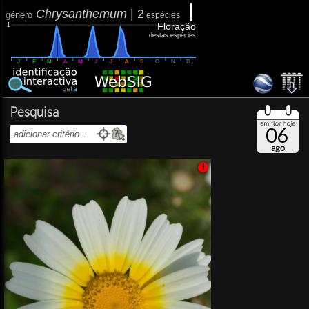
Chrysanthemum
|
2
género
espécies
Floração
1
destas espécies
J
F
M
A
M
J
J
A
S
O
N
D
Pesquisa
06
ago
!