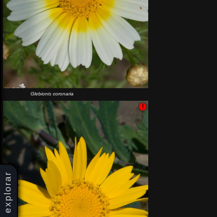
Glebionis coronaria
!
explorar