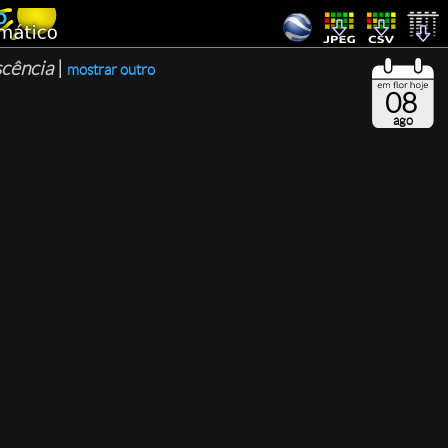
scência
|
mostrar outro
08
ago