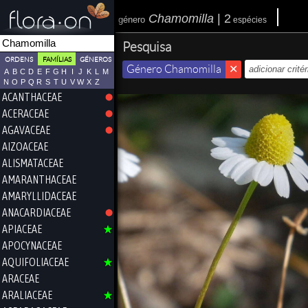
Chamomilla
|
2
género
espécies
Pesquisa
ORDENS
FAMÍLIAS
GÉNEROS
Género Chamomilla
A
B
C
D
E
F
G
H
I
J
K
L
M
N
O
P
Q
R
S
T
U
V
W
X
Z
ACANTHACEAE
ACERACEAE
AGAVACEAE
AIZOACEAE
ALISMATACEAE
AMARANTHACEAE
AMARYLLIDACEAE
ANACARDIACEAE
APIACEAE
APOCYNACEAE
AQUIFOLIACEAE
ARACEAE
ARALIACEAE