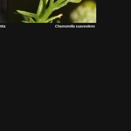
tita
Chamomilla suaveolens