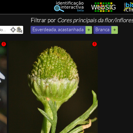
Filtrar por
Cores principais da flor/inflore
Esverdeada, acastanhada
Branca
!
!