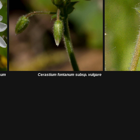
cum
Cerastium fontanum
subsp.
vulgare