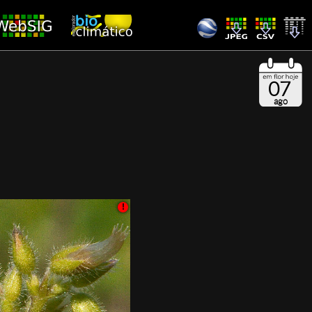
07
ago
!