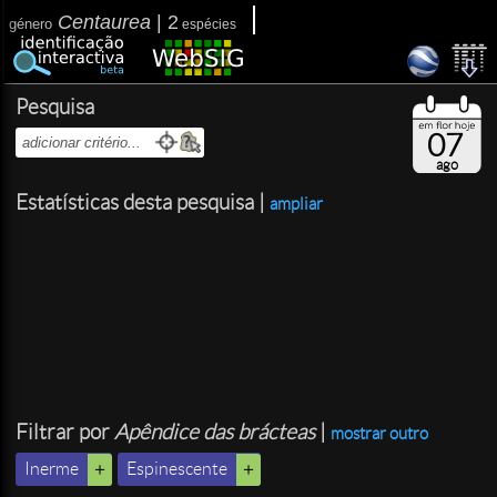
Centaurea
|
2
género
espécies
Pesquisa
07
ago
Estatísticas desta pesquisa |
ampliar
Filtrar por
Apêndice das brácteas
|
mostrar outro
Inerme
Espinescente