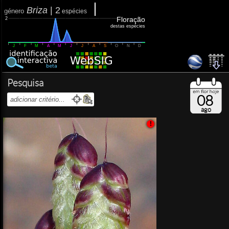
Briza
|
2
género
espécies
Floração
2
destas espécies
J
F
M
A
M
J
J
A
S
O
N
D
Pesquisa
08
ago
!