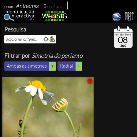
Anthemis
|
2
género
espécies
Pesquisa
08
ago
Filtrar por
Simetria do perianto
Ambas as simetrias
Radial
!