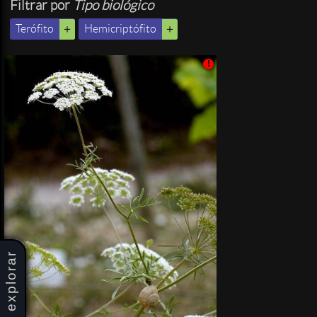
Filtrar por
Tipo biológico
Terófito
Hemicriptófito
!
explorar