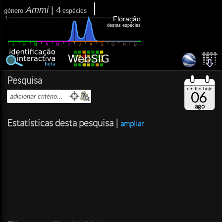
Ammi
|
4
género
espécies
Floração
1
destas espécies
J
F
M
A
M
J
J
A
S
O
N
D
Pesquisa
06
ago
Estatísticas desta pesquisa |
ampliar