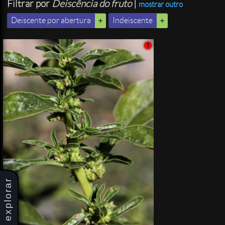
Filtrar por
Deiscência do fruto
|
mostrar outro
Deiscente por abertura
Indeiscente
!
explorar