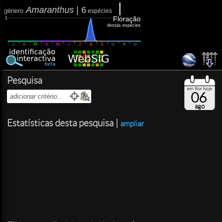
Amaranthus
|
6
género
espécies
Floração
1
destas espécies
J
F
M
A
M
J
J
A
S
O
N
D
Pesquisa
06
ago
Estatísticas desta pesquisa |
ampliar