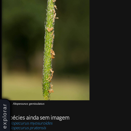
Alopecurus geniculatus
explorar
Espécies ainda sem imagem
Alopecurus myosuroides
Alopecurus pratensis