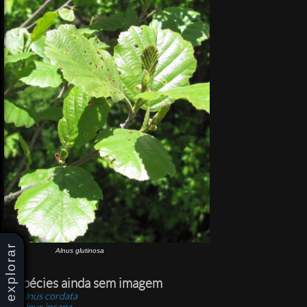
explorar
Alnus glutinosa
Espécies ainda sem imagem
Alnus cordata