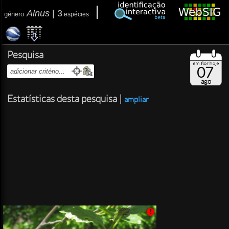
Alnus
|
3
género
espécies
Pesquisa
07
ago
Estatísticas desta pesquisa |
ampliar
!