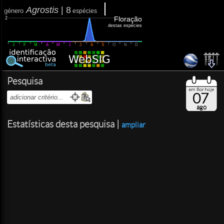
Agrostis
|
8
género
espécies
Floração
2
destas espécies
J
F
M
A
M
J
J
A
S
O
N
D
Pesquisa
07
ago
Estatísticas desta pesquisa |
ampliar