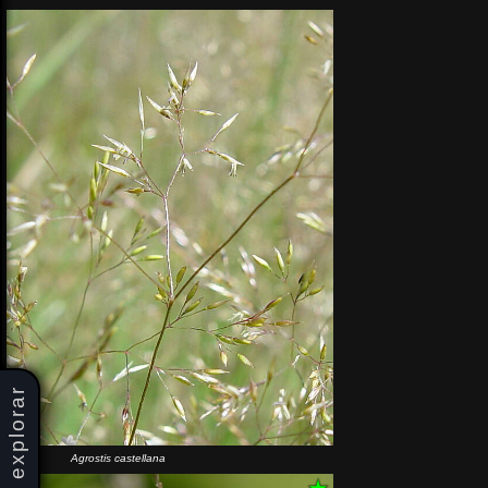
explorar
Agrostis castellana