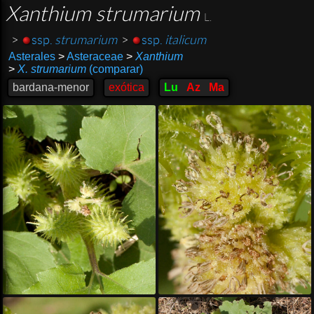
Xanthium strumarium
L.
>
ssp.
strumarium
>
ssp.
italicum
Asterales
>
Asteraceae
>
Xanthium
>
X. strumarium
(comparar)
bardana-menor
exótica
Lu
Az
Ma