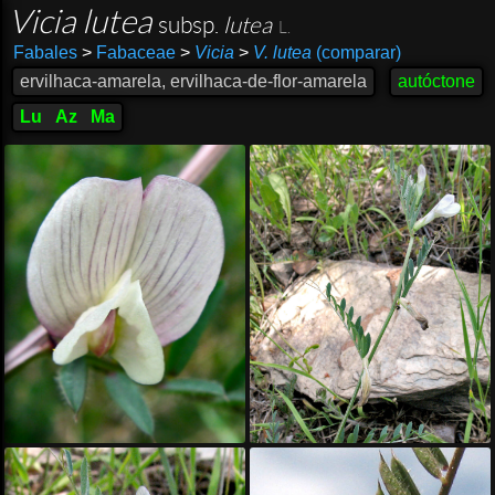
Vicia lutea
subsp.
lutea
L.
Fabales
>
Fabaceae
>
Vicia
>
V. lutea
(comparar)
ervilhaca-amarela, ervilhaca-de-flor-amarela
autóctone
Lu
Az
Ma