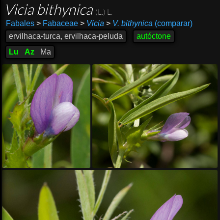
Vicia bithynica
(L.) L.
Fabales
>
Fabaceae
>
Vicia
>
V. bithynica
(comparar)
ervilhaca-turca, ervilhaca-peluda
autóctone
Lu
Az
Ma