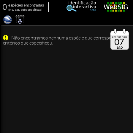
0
espécies encontradas
(
inc.
cat. subespecíficas)
Não encontrámos nenhuma espécie que corresponda aos
07
critérios que especificou.
ago